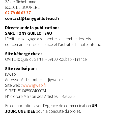
ZA de Richebonne
85510 LE BOUPERE
02 79 40 03 37
contact@tonyguilloteau.fr
Directeur de la publication :
SARL TONY GUILLOTEAU
L'éditeur s'engage à respecter l'ensemble des lois
concernant la mise en place et l'activité d'un site Internet.
Site hébergé chez :
OVH 140 Quai du Sartel - 59100 Roubaix - France
Site réalisé par :
iGweb
Adresse Mail : contact[at]igweb.fr
Site web :
www.igweb.fr
SIRET : 51045908400024
N° d'ordre Maison des Artistes : T430335
En collaboration avec l’Agence de communication
UN
JOUR, UNE IDEE
pour la conduite du projet.