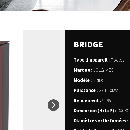
BRIDGE
Type d'appareil :
Poêles
Marque :
JOLLY MEC
Modèle :
BRIDGE
Puissance :
8 et 10kW
Rendement :
95%
Dimension (HxLxP) :
0X0X0
Diamètre sortie fumées :